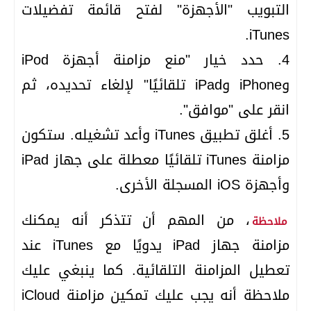
التبويب "الأجهزة" لفتح قائمة تفضيلات
iTunes.
4. حدد خيار "منع مزامنة أجهزة iPod
وiPhone وiPad تلقائيًا" لإلغاء تحديده، ثم
انقر على "موافق".
5. أغلق تطبيق iTunes وأعد تشغيله. ستكون
مزامنة iTunes تلقائيًا معطلة على جهاز iPad
وأجهزة iOS المسجلة الأخرى.
، من المهم أن تتذكر أنه يمكنك
ملاحظة
مزامنة جهاز iPad يدويًا مع iTunes عند
تعطيل المزامنة التلقائية. كما ينبغي عليك
ملاحظة أنه يجب عليك تمكين مزامنة iCloud