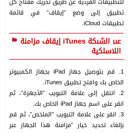
للتطبيقات الفردية عن طريق تحريك مفتاح كل
تطبيق إلى وضع "إيقاف" في قائمة
تطبيقات iCloud.
إيقاف مزامنة iTunes عبر الشبكة
اللاسلكية
1. قم بتوصيل جهاز iPad بجهاز الكمبيوتر
الخاص بك وافتح تطبيق iTunes.
2. انتقل إلى علامة التبويب "الأجهزة"، ثم
انقر على اسم جهاز iPad الخاص بك.
3. انقر على علامة التبويب "الملخص"، ثم قم
بإلغاء تحديد خيار "مزامنة هذا الجهاز عبر