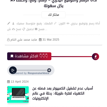
✍️ أداة الرسم والتوقيع اليدوي – ارسم، وقّع، واحفظ
بكل سهولة
مختار لك
🖋️ أداة رسم وتوقيع يدوي ✏️ اللون: 📏 السُمك: رفيع متوسط سميك 🧹
مسح 💾 تحميل 📋 نسخ ✍️ ش…
31 Mai 2025
ماجد محمد علي التام
الاكثر مشاهدة 👇👇👇
13 April 2024
أسباب عدم تشغيل الكمبيوتر بعد فصله عن
الكهرباء لفترة طويلة: رحلة في عالم
الإلكترونيات