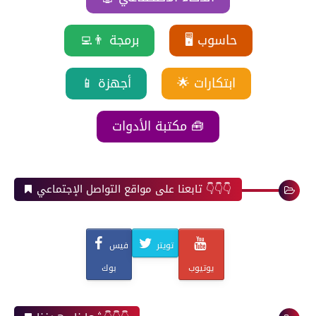
🖥️ حاسوب
👨‍💻 برمجة
🌟 ابتكارات
📱 أجهزة
مكتبة الأدوات 🧰
تابعنا على مواقع التواصل الإجتماعي 👇👇👇
تويتر
فيس
يوتيوب
بوك