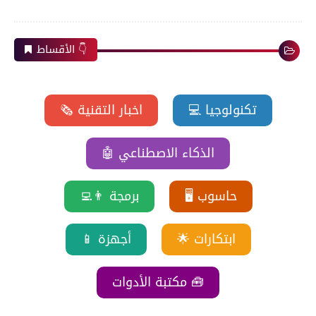
الأقساط 👇
💻 تكنولوجيا
🗞️ اخبار التقنية
🤖 الذكاء الاصطناعي
🖥️ حاسوب
👨‍💻 برمجة
🌟 ابتكارات
📱 أجهزة
مكتبة الأدوات 🧰