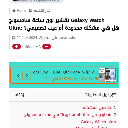
اخبار التقنية
Home
تقشير لون ساعة سامسونج Galaxy Watch
Ultra: هل هي مشكلة محدودة أم عيب تصميمي؟
ماجد محمد علي التام
29 July 2024
خط المقالة
أداة قراءة QR Code أونلاين مجاناً بدون برامج
مكتبة الأدوات 🧰
31 ماي 2025
أداة توليد رمز QR Code — مولّد متطور وسريع
مكتبة الأدوات 🧰
31 ماي 2025
جدول المحتويات
تفاصيل المشكلة
شكاوى من "مشكلة محدودة" في ساعة سامسونج
Galaxy Watch Ultra