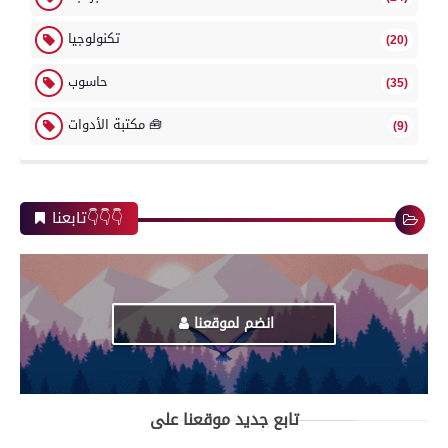
تكنولوجيا
(20)
حاسوب
(35)
مكتبة الأدوات 🧰
(9)
تابعنا👇👇👇
انضم لموقعنا
تابع جديد موقعنا على