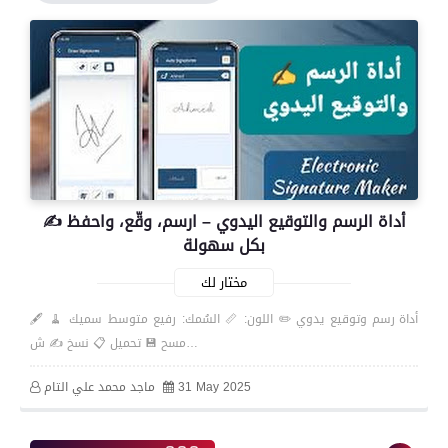
✍️ أداة الرسم والتوقيع اليدوي – ارسم، وقّع، واحفظ
بكل سهولة
مختار لك
🖋️ أداة رسم وتوقيع يدوي ✏️ اللون: 📏 السُمك: رفيع متوسط سميك 🧹
مسح 💾 تحميل 📋 نسخ ✍️ ش…
31 May 2025
ماجد محمد علي التام