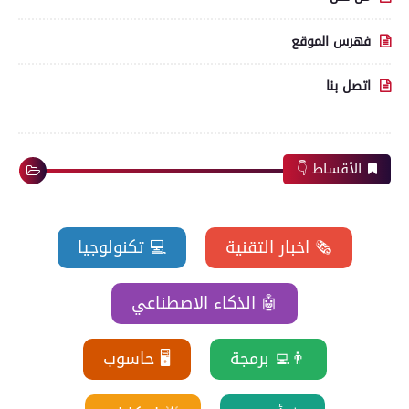
فهرس الموقع
اتصل بنا
الأقساط 👇
🗞️ اخبار التقنية
💻 تكنولوجيا
🤖 الذكاء الاصطناعي
👨‍💻 برمجة
🖥️ حاسوب