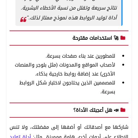
نتائج سريعة وتقلل من نسبة الأخطاء البشرية.
أداة توليد الروابط هذه نموذج ممتاز لذلك."
🚀 استخدامات مقترحة
للمطورين عند بناء صفحات بسرعة.
لأصحاب المواقع والمدونات (مثل بلوجر والمنصات
الأخرى) عند إضافة روابط خارجية بذكاء.
للمصممين الذين يحتاجون لاختبار شكل الروابط
بسرعة.
📣 هل أعجبتك الأداة؟
شاركها مع أصدقائك أو أضفها إلى مفضلتك، ولا تنسَ
الاطلاع على أدوات أخرى هامة ومميزة مثل:
أداة توليد