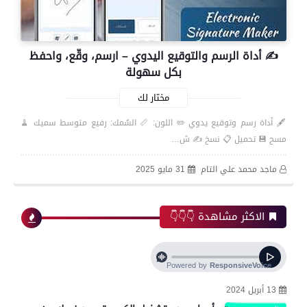
✍️ أداة الرسم والتوقيع اليدوي – ارسم، وقّع، واحفظ
بكل سهولة
مختار لك
🖋️ أداة رسم وتوقيع يدوي ✏️ اللون: 📏 السُمك: رفيع متوسط سميك 🧹
مسح 💾 تحميل 📋 نسخ ✍️ ش…
ماجد محمد علي التام
31 مايو 2025
الاكثر مشاهدة 👇👇👇
13 أبريل 2024