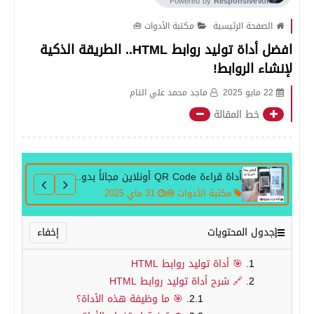
الصفحة الرئيسية
مكتبة الأدوات 🧰
افضل أداة توليد روابط HTML.. الطريقة الذكية
لإنشاء الروابط!
22 مايو 2025
ماجد محمد علي التام
خط المقالة
أداة قراءة QR Code أونلاين مجاناً بدون برامج
مكتبة الأدوات 🧰
31 ماي 2025
جدول المحتويات
🎯 أداة توليد روابط HTML
🔗 شرح أداة توليد روابط HTML
🎯 ما وظيفة هذه الأداة؟