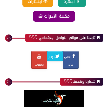
📱 أجهزة
🌟 ابتكارات
مكتبة الأدوات 🧰
تابعنا على مواقع التواصل الإجتماعي 👇👇👇
فيس
تويتر
بوك
يوتيوب
شعارنا وهدفنا👇👇👇