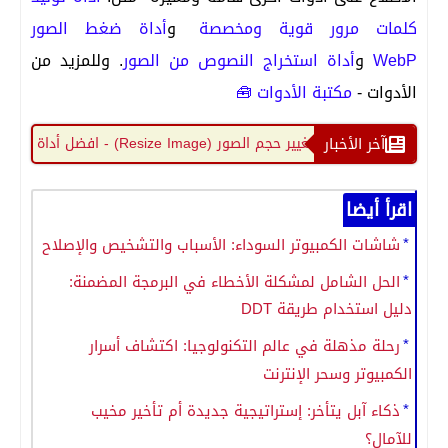
كلمات مرور قوية ومخصصة
و
أداة ضغط الصور
WebP
و
أداة استخراج النصوص من الصور
. وللمزيد من
الأدوات -
مكتبة الأدوات 🧰
آخر الأخبار
أداة تغيير حجم الصور (Resize Image) - افضل أداة لتعديل أبعاد الصور
اقرأ أيضا
شاشات الكمبيوتر السوداء: الأسباب والتشخيص والإصلاح
الحل الشامل لمشكلة الأخطاء في البرمجة المضمنة:
دليل استخدام طريقة DDT
رحلة مذهلة في عالم التكنولوجيا: اكتشاف أسرار
الكمبيوتر وسحر الإنترنت
ذكاء آبل يتأخر: إستراتيجية جديدة أم تأخير مخيب
للآمال؟