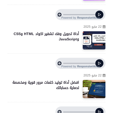
22 مايو 2025
أداة تحويل وفك تشفير اكواد HTML وCSS
وJavaScript
22 مايو 2025
افضل أداة توليد كلمات مرور قوية ومخصصة
لحماية حساباتك