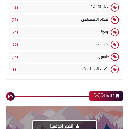
اخبار التقنية
(42)
الذكاء الاصطناعي
(18)
برمجة
(24)
تكنولوجيا
(20)
حاسوب
(35)
مكتبة الأدوات 🧰
(9)
تابعنا👇👇👇
انضم لموقعنا