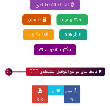
🤖 الذكاء الاصطناعي
👨‍💻 برمجة
🖥️ حاسوب
📱 أجهزة
🌟 ابتكارات
مكتبة الأدوات 🧰
تابعنا على مواقع التواصل الإجتماعي 👇👇👇
فيس
تويتر
بوك
يوتيوب