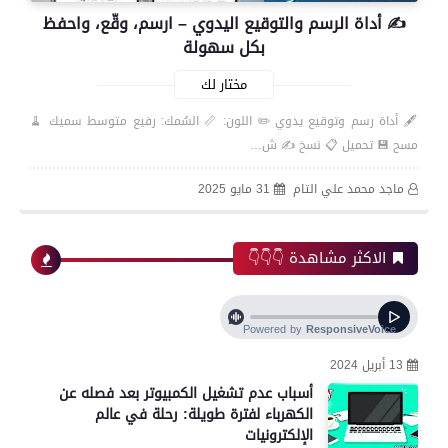
✍️ أداة الرسم والتوقيع اليدوي – ارسم، وقّع، واحفظ
بكل سهولة
مختار لك
🖋️ أداة رسم وتوقيع يدوي ✏️ اللون: 📏 السُمك: رفيع متوسط سميك 🧹
مسح 💾 تحميل 📋 نسخ ✍️ ش…
ماجد محمد علي التام
31 مايو 2025
الاكثر مشاهدة 👇👇👇
13 أبريل 2024
أسباب عدم تشغيل الكمبيوتر بعد فصله عن
الكهرباء لفترة طويلة: رحلة في عالم
الإلكترونيات