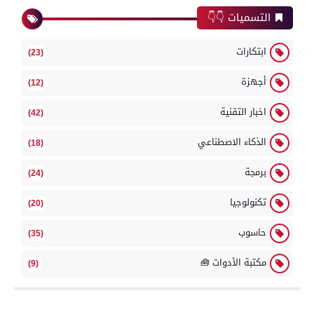
التسميات 👇👇
ابتكارات
(23)
أجهزة
(12)
اخبار التقنية
(42)
الذكاء الاصطناعي
(18)
برمجة
(24)
تكنولوجيا
(20)
حاسوب
(35)
مكتبة الأدوات 🧰
(9)