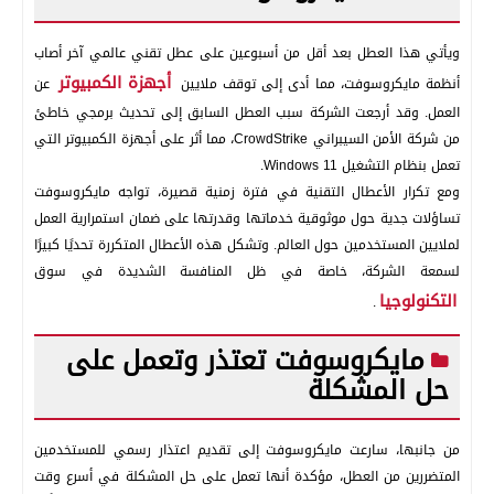
ويأتي هذا العطل بعد أقل من أسبوعين على عطل تقني عالمي آخر أصاب
أجهزة الكمبيوتر
أنظمة مايكروسوفت، مما أدى إلى توقف ملايين
عن
العمل. وقد أرجعت الشركة سبب العطل السابق إلى تحديث برمجي خاطئ
من شركة الأمن السيبراني CrowdStrike، مما أثر على أجهزة الكمبيوتر التي
تعمل بنظام التشغيل Windows 11.
ومع تكرار الأعطال التقنية في فترة زمنية قصيرة، تواجه مايكروسوفت
تساؤلات جدية حول موثوقية خدماتها وقدرتها على ضمان استمرارية العمل
لملايين المستخدمين حول العالم. وتشكل هذه الأعطال المتكررة تحديًا كبيرًا
لسمعة الشركة، خاصة في ظل المنافسة الشديدة في سوق
التكنولوجيا
.
مايكروسوفت تعتذر وتعمل على
حل المشكلة
من جانبها، سارعت مايكروسوفت إلى تقديم اعتذار رسمي للمستخدمين
المتضررين من العطل، مؤكدة أنها تعمل على حل المشكلة في أسرع وقت