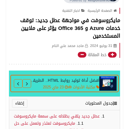
الصفحة الرئيسية
اخبار التقنية
مايكروسوفت في مواجهة عطل جديد: توقف
خدمات Azure و Office 365 يؤثر على ملايين
المستخدمين
31 يوليو 2024
ماجد محمد علي التام
خط المقالة
افضل أداة توليد روابط HTML.. الطريقة الذكية لإنشاء الروابط!
مكتبة الأدوات 🧰
23 ماي 2025
جدول المحتويات
عطل جديد يلقي بظلاله على سمعة مايكروسوفت
مايكروسوفت تعتذر وتعمل على حل