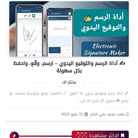
✍️ أداة الرسم والتوقيع اليدوي – ارسم، وقّع، واحفظ
بكل سهولة
مختار لك
🖋️ أداة رسم وتوقيع يدوي ✏️ اللون: 📏 السُمك: رفيع متوسط سميك 🧹
مسح 💾 تحميل 📋 نسخ ✍️ ش…
ماجد محمد علي التام
31 مايو 2025
الاكثر مشاهدة 👇👇👇