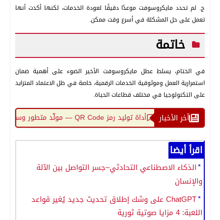
ج. لم تحدد مايكروسوفت موعدًا دقيقًا لعودة الخدمات، لكنها أكدت أنها
تعمل على حل المشكلة في أسرع وقت ممكن.
خاتمة
في الختام، يسلط عطل مايكروسوفت الأخير الضوء على أهمية ضمان
استمرارية العمل وموثوقية الخدمات الرقمية، خاصة في ظل الاعتماد المتزايد
على التكنولوجيا في مختلف قطاعات الحياة.
آخر الأخبار
أداة توليد رمز QR Code — مولّد متطور وسريع
أداة تحويل وفك تش
اقرأ أيضا
الذكاء الاصطناعي التحادثي–جسر التواصل بين الآلة
والإنسان
ChatGPT على وشك إطلاق تحديث جديد يُغير قواعد
اللعبة: 4 مزايا صوتية ثورية