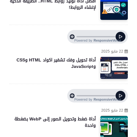
افضل أداة توليد روابط HTML.. الطريقة الذكية
لإنشاء الروابط!
22 مايو 2025
أداة تحويل وفك تشفير اكواد HTML وCSS
وJavaScript
22 مايو 2025
أداة ضغط وتحويل الصور إلى WebP بضغطة
واحدة