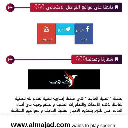
تابعنا على مواقع التواصل الإجتماعي 👇👇👇
فيس
تويتر
بوك
يوتيوب
شعارنا وهدفنا👇👇👇
منصة " تقنية الماجد " هي منصة إخبارية تقنية تقدم لك تغطية
شاملة لأهم الأحداث والتطورات التقنية والتكنولوجية في أنحاء
العالم. نحن نلتزم بتقديم الأخبار التقنية العاجلة والمواضيع الشائقة
بشكل دقيق، مع التركيز على المحتوى العربي الغني والمتنوع. تتميز
www.almajad.com
منصة " تقنية الماجد " بتغطيتها الشاملة لجميع المجالات التقنية
wants to play speech