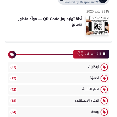
31 مايو 2025
أداة توليد رمز QR Code — مولّد متطور
وسريع
التسميات 👇👇
ابتكارات
(23)
أجهزة
(12)
اخبار التقنية
(42)
الذكاء الاصطناعي
(18)
برمجة
(24)