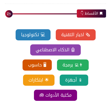
الأقساط 👇
🗞️ اخبار التقنية
💻 تكنولوجيا
🤖 الذكاء الاصطناعي
👨‍💻 برمجة
🖥️ حاسوب
📱 أجهزة
🌟 ابتكارات
مكتبة الأدوات 🧰