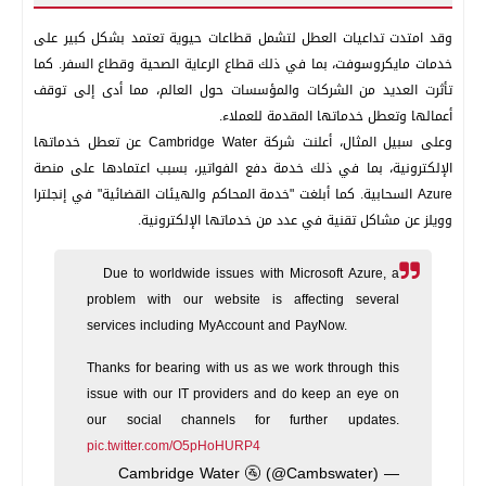
وقد امتدت تداعيات العطل لتشمل قطاعات حيوية تعتمد بشكل كبير على
خدمات مايكروسوفت، بما في ذلك قطاع الرعاية الصحية وقطاع السفر. كما
تأثرت العديد من الشركات والمؤسسات حول العالم، مما أدى إلى توقف
أعمالها وتعطل خدماتها المقدمة للعملاء.
وعلى سبيل المثال، أعلنت شركة Cambridge Water عن تعطل خدماتها
الإلكترونية، بما في ذلك خدمة دفع الفواتير، بسبب اعتمادها على منصة
Azure السحابية. كما أبلغت "خدمة المحاكم والهيئات القضائية" في إنجلترا
وويلز عن مشاكل تقنية في عدد من خدماتها الإلكترونية.
Due to worldwide issues with Microsoft Azure, a
problem with our website is affecting several
services including MyAccount and PayNow.
Thanks for bearing with us as we work through this
issue with our IT providers and do keep an eye on
our social channels for further updates.
pic.twitter.com/O5pHoHURP4
— Cambridge Water 🚰 (@Cambswater)