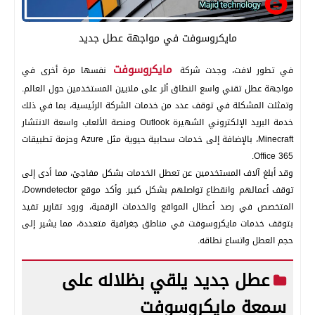
مايكروسوفت في مواجهة عطل جديد
مايكروسوفت
في تطور لافت، وجدت شركة
نفسها مرة أخرى في
مواجهة عطل تقني واسع النطاق أثر على ملايين المستخدمين حول العالم.
وتمثلت المشكلة في توقف عدد من خدمات الشركة الرئيسية، بما في ذلك
خدمة البريد الإلكتروني الشهيرة Outlook ومنصة الألعاب واسعة الانتشار
Minecraft، بالإضافة إلى خدمات سحابية حيوية مثل Azure وحزمة تطبيقات
Office 365.
وقد أبلغ آلاف المستخدمين عن تعطل الخدمات بشكل مفاجئ، مما أدى إلى
توقف أعمالهم وانقطاع تواصلهم بشكل كبير. وأكد موقع Downdetector،
المتخصص في رصد أعطال المواقع والخدمات الرقمية، ورود تقارير تفيد
بتوقف خدمات مايكروسوفت في مناطق جغرافية متعددة، مما يشير إلى
حجم العطل واتساع نطاقه.
عطل جديد يلقي بظلاله على
سمعة مايكروسوفت