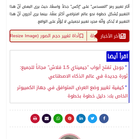
أثار تغيير رمز "المسدس" على "إكس" جدلاً واسعًا، حيث يرى البعض أنّ هذا
التغيير يُشكل خطوة نحو عالم افتراضي أكثر عنفًا، بينما يرى آخرون أنّ هذا
التغيير لا يُذكر، وأنّه مجرد تغيير تجميلي لا يُؤثّر على الواقع.
فظ بكل سهولة
آخر الأخبار
أداة تغيير حجم الصور (Resize Image) - افضل أداة لتعديل أبعاد الصور
اقرأ أيضا
جوجل تفتح أبواب "جيميناي 1.5 فلاش" مجاناً للجميع:
ثورة جديدة في عالم الذكاء الاصطناعي
كيفية تغيير وضع العرض المتوافق في جهاز الكمبيوتر
الخاص بك: دليل خطوة بخطوة