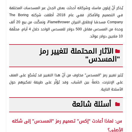
يُذكر أنّ إيلون ماسك وشركاته أحدثت بعض الجدل عبر المسدسات المختلفة
في التصميم والأفكار. ففي عام 2018، أطلقت شركته The Boring
Company مسدسًا لإطلاق النيران Flamethrower، وتمكّنت من بيع 20 ألف
وحدة من المسدس مقابل 500 دولار للمسدس الواحد خلال 4 أيام، محقّقة
10 ملايين دولار عوائد.
الآثار المحتملة لتغيير رمز
"المسدس"
يُثير تغيير رمز "المسدس" مخاوف من أنّ هذا التغيير قد يُشجّع على العنف
على الإنترنت، خاصةً بين الشباب، وقد يُؤثّر على طريقة تفكيرهم حول
الأسلحة النارية.
أسئلة شائعة
س: لماذا أعادت "إكس" تصميم رمز "المسدس" إلى شكله
الأصلي؟