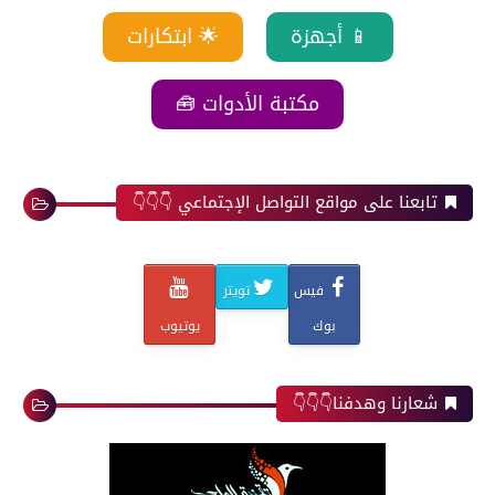
📱 أجهزة
🌟 ابتكارات
مكتبة الأدوات 🧰
تابعنا على مواقع التواصل الإجتماعي 👇👇👇
فيس
تويتر
بوك
يوتيوب
شعارنا وهدفنا👇👇👇