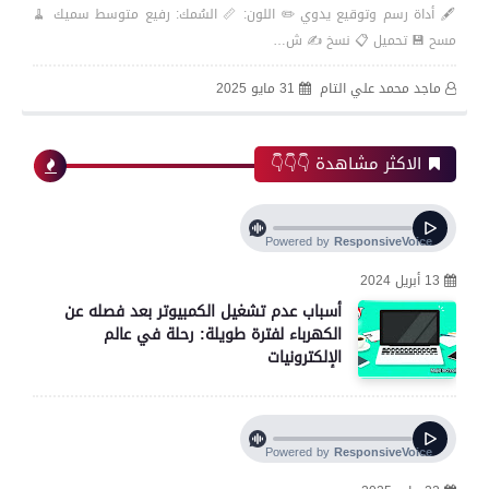
🖋️ أداة رسم وتوقيع يدوي ✏️ اللون: 📏 السُمك: رفيع متوسط سميك 🧹
مسح 💾 تحميل 📋 نسخ ✍️ ش…
ماجد محمد علي التام
31 مايو 2025
الاكثر مشاهدة 👇👇👇
13 أبريل 2024
أسباب عدم تشغيل الكمبيوتر بعد فصله عن
الكهرباء لفترة طويلة: رحلة في عالم
الإلكترونيات