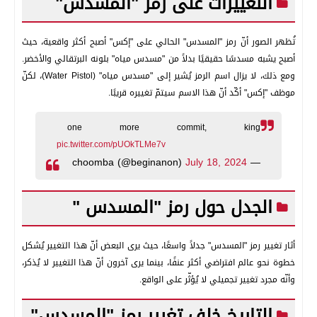
التغييرات على رمز "المسدس"
تُظهر الصور أنّ رمز "المسدس" الحالي على "إكس" أصبح أكثر واقعية، حيث
أصبح يشبه مسدسًا حقيقيًا بدلاً من "مسدس مياه" بلونه البرتقالي والأخضر.
ومع ذلك، لا يزال اسم الرمز يُشير إلى "مسدس مياه" (Water Pistol)، لكنّ
موظف "إكس" أكّد أنّ هذا الاسم سيتمّ تغييره قريبًا.
one more commit, king
pic.twitter.com/pUOkTLMe7v
July 18, 2024
— choomba (@beginanon)
الجدل حول رمز "المسدس "
أثار تغيير رمز "المسدس" جدلاً واسعًا، حيث يرى البعض أنّ هذا التغيير يُشكل
خطوة نحو عالم افتراضي أكثر عنفًا، بينما يرى آخرون أنّ هذا التغيير لا يُذكر،
وأنّه مجرد تغيير تجميلي لا يُؤثّر على الواقع.
التاريخ خلف تغيير رمز "المسدس"