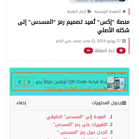
الصفحة الرئيسية
اخبار التقنية
منصة "إكس" تُعيد تصميم رمز "المسدس" إلى
شكله الأصلي
27 يوليو 2024
ماجد محمد علي التام
خط المقالة
أداة قراءة QR Code أونلاين مجاناً بدون برامج
مكتبة الأدوات 🧰
31 ماي 2025
جدول المحتويات
العودة إلى "المسدس" الحقيقي
التغييرات على رمز "المسدس"
الجدل حول رمز "المسدس "