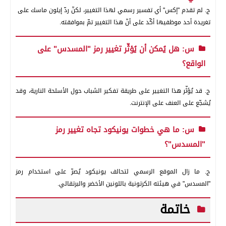
ج. لم تقدم "إكس" أي تفسير رسمي لهذا التغيير، لكنّ ردّ إيلون ماسك على
تغريدة أحد موظفيها أكّد على أنّ هذا التغيير تمّ بموافقته.
س: هل يُمكن أن يُؤثّر تغيير رمز "المسدس" على
الواقع؟
ج. قد يُؤثّر هذا التغيير على طريقة تفكير الشباب حول الأسلحة النارية، وقد
يُشجّع على العنف على الإنترنت.
س: ما هي خطوات يونيكود تجاه تغيير رمز
"المسدس"؟
ج. ما زال الموقع الرسمي لتحالف يونيكود يُصرّ على استخدام رمز
"المسدس" في هيئته الكرتونية باللونين الأخضر والبرتقالي.
خاتمة