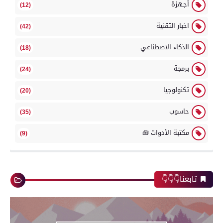
أجهزة
(12)
اخبار التقنية
(42)
الذكاء الاصطناعي
(18)
برمجة
(24)
تكنولوجيا
(20)
حاسوب
(35)
مكتبة الأدوات 🧰
(9)
تابعنا👇👇👇