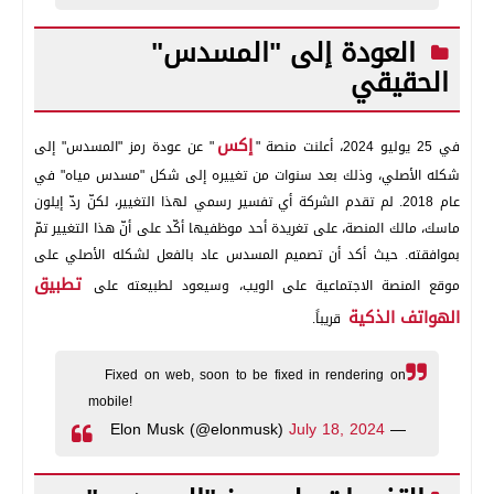
العودة إلى "المسدس"
الحقيقي
إكس
في 25 يوليو 2024، أعلنت منصة "
" عن عودة رمز "المسدس" إلى
شكله الأصلي، وذلك بعد سنوات من تغييره إلى شكل "مسدس مياه" في
عام 2018. لم تقدم الشركة أي تفسير رسمي لهذا التغيير، لكنّ ردّ إيلون
ماسك، مالك المنصة، على تغريدة أحد موظفيها أكّد على أنّ هذا التغيير تمّ
بموافقته. حيث أكد أن تصميم المسدس عاد بالفعل لشكله الأصلي على
تطبيق
موقع المنصة الاجتماعية على الويب، وسيعود لطبيعته على
الهواتف الذكية
قريباً.
Fixed on web, soon to be fixed in rendering on
mobile!
July 18, 2024
— Elon Musk (@elonmusk)