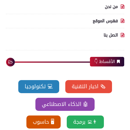
من نحن
فهرس الموقع
اتصل بنا
الأقساط 👇
🗞️ اخبار التقنية
💻 تكنولوجيا
🤖 الذكاء الاصطناعي
👨‍💻 برمجة
🖥️ حاسوب