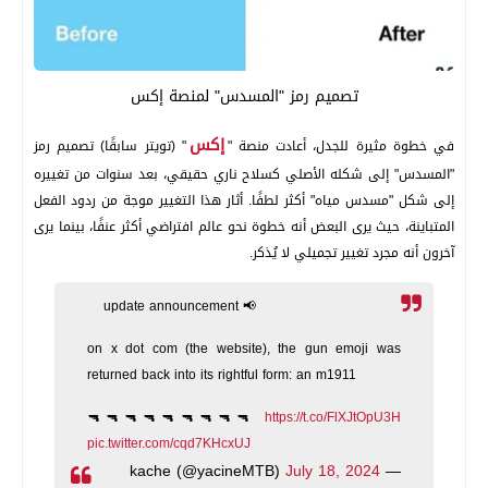
تصميم رمز "المسدس" لمنصة إكس
إكس
في خطوة مثيرة للجدل، أعادت منصة "
" (تويتر سابقًا) تصميم رمز
"المسدس" إلى شكله الأصلي كسلاح ناري حقيقي، بعد سنوات من تغييره
إلى شكل "مسدس مياه" أكثر لطفًا. أثار هذا التغيير موجة من ردود الفعل
المتباينة، حيث يرى البعض أنه خطوة نحو عالم افتراضي أكثر عنفًا، بينما يرى
آخرون أنه مجرد تغيير تجميلي لا يُذكر.
update announcement 📢
on x dot com (the website), the gun emoji was
returned back into its rightful form: an m1911
🔫🔫🔫🔫🔫🔫🔫🔫🔫
https://t.co/FlXJtOpU3H
pic.twitter.com/cqd7KHcxUJ
July 18, 2024
— kache (@yacineMTB)