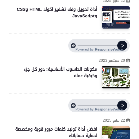
22 مايو 2025
أداة تحويل وفك تشفير اكواد HTML وCSS
وJavaScript
20 سبتمبر 2023
مكونات الحاسوب الأساسية: دور كل جزء
وكيفية عمله
22 مايو 2025
افضل أداة توليد كلمات مرور قوية ومخصصة
لحماية حساباتك