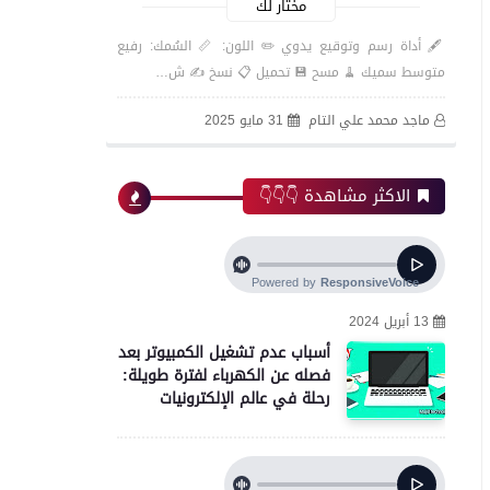
مختار لك
🖋️ أداة رسم وتوقيع يدوي ✏️ اللون: 📏 السُمك: رفيع
متوسط سميك 🧹 مسح 💾 تحميل 📋 نسخ ✍️ ش…
ماجد محمد علي التام
31 مايو 2025
الاكثر مشاهدة 👇👇👇
13 أبريل 2024
أسباب عدم تشغيل الكمبيوتر بعد
فصله عن الكهرباء لفترة طويلة:
رحلة في عالم الإلكترونيات