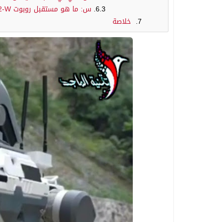
س: ما هو مستقبل روبوت Go2-W؟
خلاصة