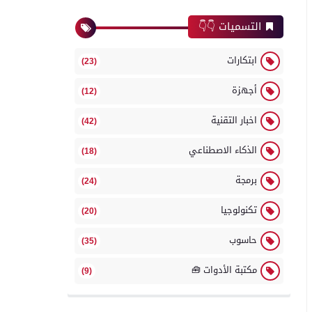
التسميات 👇👇
ابتكارات
(23)
أجهزة
(12)
اخبار التقنية
(42)
الذكاء الاصطناعي
(18)
برمجة
(24)
تكنولوجيا
(20)
حاسوب
(35)
مكتبة الأدوات 🧰
(9)