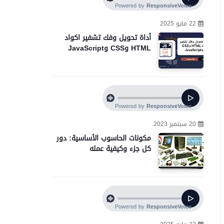
22 مايو 2025
أداة تحويل وفك تشفير اكواد
HTML وCSS وJavaScript
20 سبتمبر 2023
مكونات الحاسوب الأساسية: دور
كل جزء وكيفية عمله