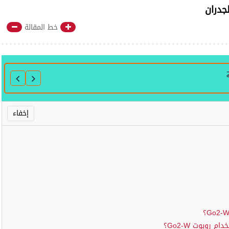
جدران
خط المقالة
روبوت Go2-W؟