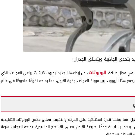
 يتحدى الجاذبية ويتسلق الجدران
الروبوتات
، عن إبداعها الجديد: روبوت Go2-W رباعي العجلات، الذي
 يجمع هذا الروبوت بين مرونة العجلات وقوة الأرجل، مما يمنحه تفوقًا ملحوظًا في عالم
لعجلات والأرجل، مما يمنحه قدرة استثنائية على الحركة والتكيف. فعلى عكس الروبوتات التقليدية
على العجلات أو الأرجل فقط، يستطيع Go2-W التبديل بينهما بسلاسة وفقًا لطبيعة الأرض. فعلى الأسطح المستوية، تمنحه العجلات سرعة
ق السلالم بسهولة.