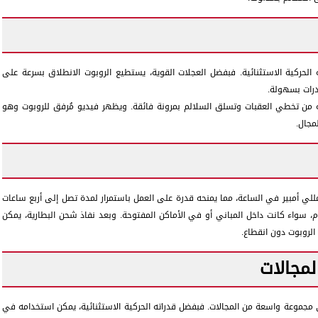
اه إلى قدراته الحركية الاستثنائية. فبفضل العجلات القوية، يستطيع الروبوت الانطلاق بسرعة على
حدرات بسهولة.
مكنه من تخطي العقبات وتسلق السلالم بمرونة فائقة. ويظهر فيديو مُرفق للروبوت وهو
مجال.
تزويد روبوت Go2-W ببطارية ذات سعة كبيرة تصل إلى 15000 مللي أمبير في الساعة، مما يمنحه قدرة على العمل باستمرار لمدة تصل إلى أربع ساعات
، سواء كانت داخل المباني أو في الأماكن المفتوحة. وبعد نفاذ شحن البطارية، يمكن
لروبوت دون انقطاع.
مجالات
للاستخدام في مجموعة واسعة من المجالات. فبفضل قدراته الحركية الاستثنائية، يمكن استخدامه في