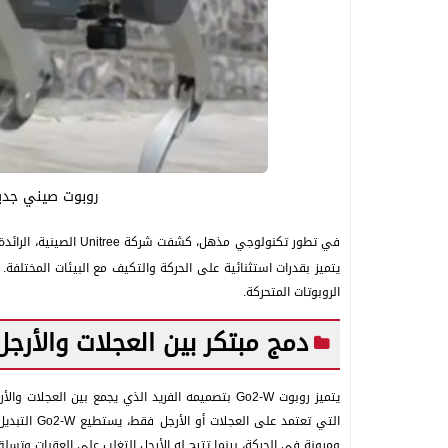
روبوت صيني جديد
في تطور تكنولوجي مذهل، كشفت شركة Unitree الصينية، الرائدة في مجال صناعة
يتميز بقدرات استثنائية على الحركة والتكيف مع البيئات المختلفة.
الروبوتات المتحركة.
دمج مبتكر بين العجلات والأرجل
يتميز روبوت Go2-W بتصميمه الفريد الذي يجمع بين ا
التي تعتمد 
ومرونة في الحركة، بينما تتيح له الأرجل التغلب على العقبات وتسل