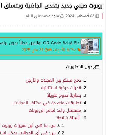
روبوت صيني جديد يتحدى الجاذبية ويتسلق ال
03 أغسطس 2024
ماجد محمد علي التام
أداة قراءة QR Code أونلاين مجاناً بدون برامج
مكتبة الأدوات 🧰
31 ماي 2025
جدول المحتويات
دمج مبتكر بين العجلات والأرجل
قدرات حركية استثنائية
بطارية تدوم طويلاً
تطبيقات متعددة في مختلف المجالات
مستقبل واعد لعالم الروبوتات
أسئلة شائعة
س: ما هي أبرز مميزات روبوت Go2-W؟
س: في أي المجالات يمكن استخدام 