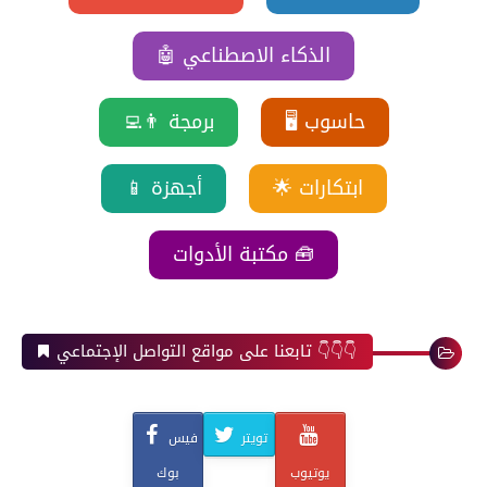
🤖 الذكاء الاصطناعي
🖥️ حاسوب
👨‍💻 برمجة
🌟 ابتكارات
📱 أجهزة
مكتبة الأدوات 🧰
تابعنا على مواقع التواصل الإجتماعي 👇👇👇
تويتر
فيس
يوتيوب
بوك