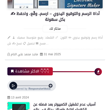
✍️ أداة الرسم والتوقيع اليدوي – ارسم، وقّع، واحفظ
بكل سهولة
مختار لك
🖋️ أداة رسم وتوقيع يدوي ✏️ اللون: 📏 السُمك: رفيع متوسط سميك 🧹
مسح 💾 تحميل 📋 نسخ ✍️ ش…
31 mai 2025
ماجد محمد علي التام
الاكثر مشاهدة 👇👇👇
13 avril 2024
أسباب عدم تشغيل الكمبيوتر بعد فصله عن
الكهرباء لفترة طويلة: رحلة في عالم