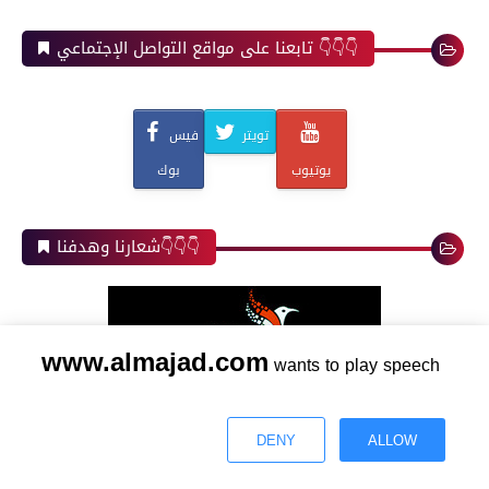
تابعنا على مواقع التواصل الإجتماعي 👇👇👇
تويتر
فيس
يوتيوب
بوك
شعارنا وهدفنا👇👇👇
www.almajad.com
wants to play speech
منصة " تقنية الماجد " هي منصة إخبارية تقنية تقدم لك تغطية
شاملة لأهم الأحداث والتطورات التقنية والتكنولوجية في أنحاء
DENY
ALLOW
العالم. نحن نلتزم بتقديم الأخبار التقنية العاجلة والمواضيع الشائقة
🔔 إشترك الآن
🌙 الوضع الليلي
بشكل دقيق، مع التركيز على المحتوى العربي الغني والمتنوع. تتميز
منصة " تقنية الماجد " بتغطيتها الشاملة لجميع المجالات التقنية