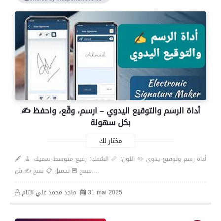
✍️ أداة الرسم والتوقيع اليدوي – ارسم، وقّع، واحفظ
بكل سهولة
مختار لك
🖋️ أداة رسم وتوقيع يدوي ✏️ اللون: 📏 السُمك: رفيع متوسط سميك 🧹
مسح 💾 تحميل 📋 نسخ ✍️ ش…
31 mai 2025
ماجد محمد علي التام