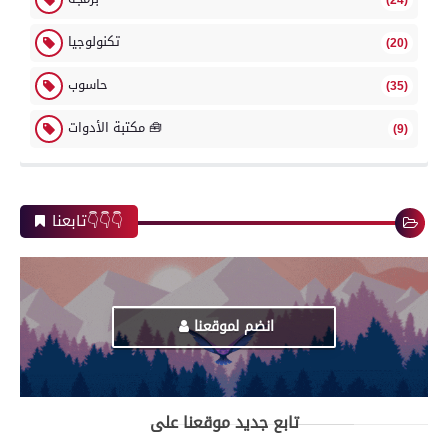
(24)
تكنولوجيا
(20)
حاسوب
(35)
مكتبة الأدوات 🧰
(9)
تابعنا👇👇👇
انضم لموقعنا
تابع جديد موقعنا على