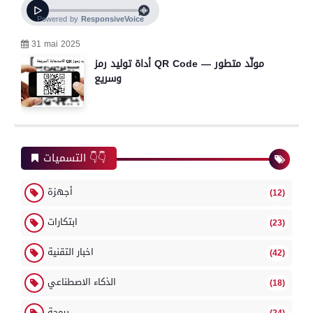
31 mai 2025
أداة توليد رمز QR Code — مولّد متطور
وسريع
التسميات 👇👇
أجهزة
(12)
ابتكارات
(23)
اخبار التقنية
(42)
الذكاء الاصطناعي
(18)
برمجة