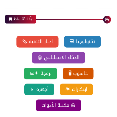
الأقساط 👇
💻 تكنولوجيا
🗞️ اخبار التقنية
🤖 الذكاء الاصطناعي
🖥️ حاسوب
👨‍💻 برمجة
🌟 ابتكارات
📱 أجهزة
مكتبة الأدوات 🧰